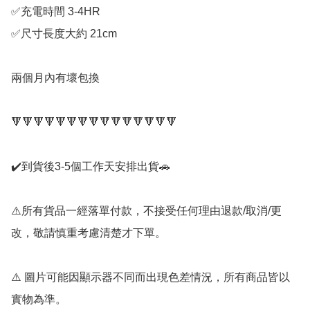
✅充電時間 3-4HR

✅尺寸長度大約 21cm

兩個月內有壞包換

🔻🔻🔻🔻🔻🔻🔻🔻🔻🔻🔻🔻🔻🔻🔻

✔️到貨後3-5個工作天安排出貨🚗

⚠️所有貨品一經落單付款，不接受任何理由退款/取消/更
改，敬請慎重考慮清楚才下單。

⚠️ 圖片可能因顯示器不同而出現色差情況，所有商品皆以
實物為準。
