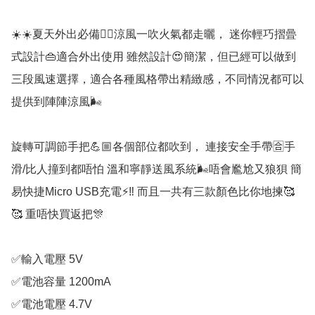
☀️☀️夏天外出必備👍🏼涼風一吹火氣都走曬， 迷你輕巧摺曡
式設計👜適合外出使用 雖然設計😍簡潔，但已經可以做到
三段風速選擇，適合各種風格帶出精緻感，不同情況都可以
提供到陣陣涼風🌬️

旋轉可調節手把💪🏼各個部位都吹到， 連接安全手帶🈴手
滑/比人撞到都唔怕 溫和寧靜送風系統🌬️唔會尷尬又狼狽 簡
易快捷Micro USB充電⚡‼️ 而且一共有三款顏色比你地揀🥰
🥰 重唔快買返把🎊

✅輸入電壓 5V

✅電池容量 1200mA

✅電池電壓 4.7V
