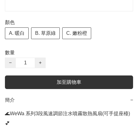
顏色
A. 暖白
B. 草原綠
C. 嫩粉橙
數量
−
+
加至購物車
簡介
−
🌊WeWa 系列3段風速調節注水噴霧散熱風扇(可手提座檯)
💕
