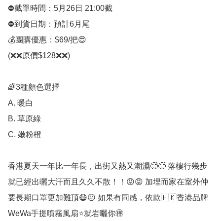
⛔️截單時間：5月26日 21:00截

⛔️到貨日期：預計6月尾

💰團購優惠：$69/把😍

(❌❌原價$128❌❌)

🌈3種顏色選擇

A. 暖白

B. 草原綠

C. 嫩粉橙

香港夏天一年比一年長，出街又熱又潮濕🥵🥵 落樓行幾步
就已經出曬大汗而且久久不散！！😡😡 加埋而家在室外仲
要長期口罩更加難頂😷😖 如果有同感，依款🇭🇰香港品牌
WeWa手提噴霧風扇⭐就岩曬你🉐
