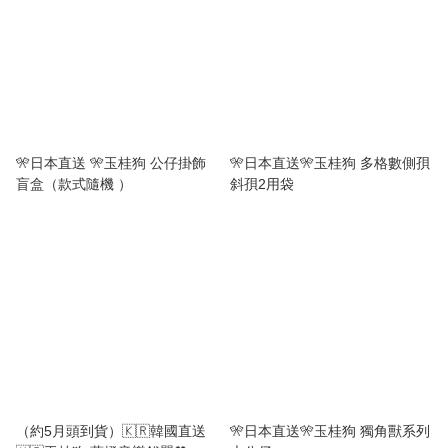
🎌日本直送 🎌玉桂狗 公仔掛飾
🎌日本直送🎌玉桂狗 多格數側孭
盲盒（款式隨機 ）
斜孭2用袋
（約5月頭到貨）🇰🇷韓國直送
🎌日本直送🎌玉桂狗 獨角獸系列