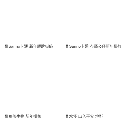
🧧Sanrio卡通 新年膠牌掛飾
🧧Sanrio卡通 布藝公仔新年掛飾
🧧角落生物 新年掛飾
🧧水怪 出入平安 地氈