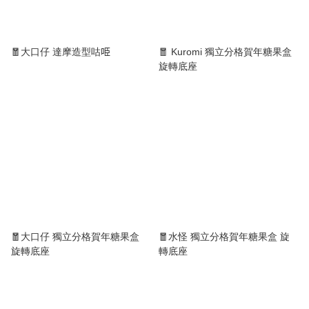
🧧大口仔 達摩造型咕𠱸
🧧 Kuromi 獨立分格賀年糖果盒
旋轉底座
🧧大口仔 獨立分格賀年糖果盒
🧧水怪 獨立分格賀年糖果盒 旋
旋轉底座
轉底座