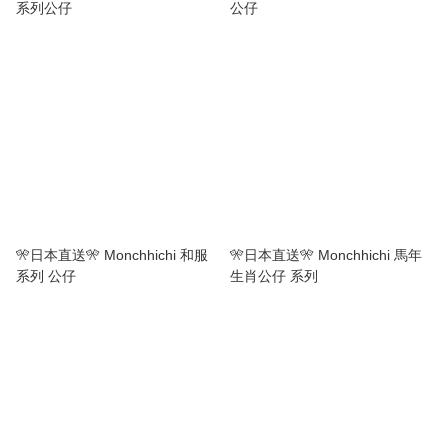
系列公仔
公仔
🎌日本直送🎌 Monchhichi 和服
🎌日本直送🎌 Monchhichi 馬年
系列 公仔
生肖公仔 系列