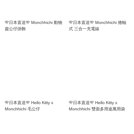
🎌日本直送🎌 Monchhichi 動物
🎌日本直送🎌 Monchhichi 捲軸
篇公仔掛飾
式 三合一充電線
🎌日本直送🎌 Hello Kitty x
🎌日本直送🎌 Hello Kitty x
Monchhichi 毛公仔
Monchhichi 雙面多用途萬用袋