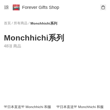
Forever Gifts Shop
首頁
/
所有商品
/
Monchhichi系列
Monchhichi系列
48項 商品
🎌日本直送🎌 Monchhichi 和服
🎌日本直送🎌 Monchhichi 和服