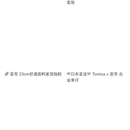
套裝
🌈 蛋哥 23cm舒適面料家居拖鞋
🎌日本直送🎌 Tomica x 蛋哥 合
金車仔