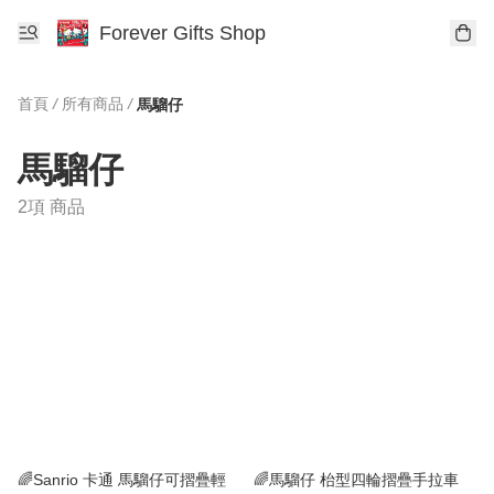
Forever Gifts Shop
首頁
/
所有商品
/
馬騮仔
馬騮仔
2項 商品
🌈Sanrio 卡通 馬騮仔可摺疊輕
🌈馬騮仔 枱型四輪摺疊手拉車