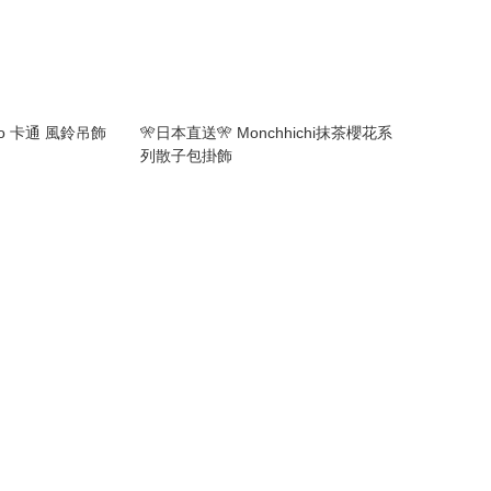
rio 卡通 風鈴吊飾
🎌日本直送🎌 Monchhichi抹茶櫻花系
列散子包掛飾