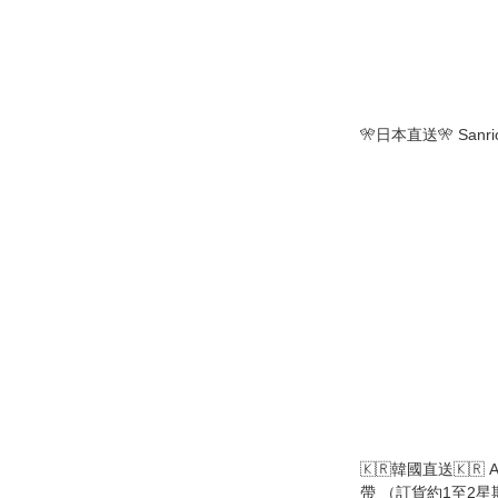
🎌日本直送🎌 Sanr
🇰🇷韓國直送🇰🇷 A
帶 （訂貨約1至2