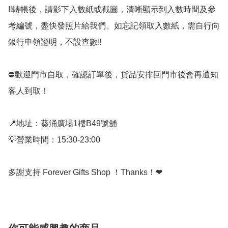
‼️轉帳後，請影下入數紙或截圖，清晰顯示到入數時間及參
考編號，盡快發照片給我們。如忘記領取入數紙，需自行向
銀行申領證明，不設查數‼️  

⛔️歡迎門市自取，確認訂單後，貨品安排回門市後會再通知
客人到取！ 

📍地址：葵涌廣場1樓B49號舖 

💡營業時間：15:30-23:00 

多謝支持 Forever Gifts Shop ！Thanks！❤