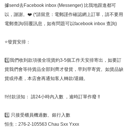
據send去Facebook inbox (Messenger) 比我地跟進都可
以，謝謝。❤️ (*請留意：電郵謹作確認網上訂單，請不要用
電郵查詢/回覆訊息，如有問題可以facebook inbox 查詢)  

⭐️發貨安排：   

1️⃣我們收到款項後全現貨約3-5個工作天安排寄出，如要訂
貨我們會等待貨品全部到齊才發貨，早到早寄貨。如貨品缺
貨或停產，本店會再通知客人轉款/退錢。

‼️付款須知： 請24小時內入數 ，逾時訂單作廢 ‼️ 

1️⃣ 只接受櫃員機過數、銀行入數 

恒生：276-2-105563 Chau Sxx Yxxx
