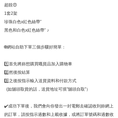
超靚😍

1套2架

珍珠白色x紅色絲帶"

黑色和白色x紅色絲帶" ♪

🌐網站自助下單三個步驟好簡單：   

1️⃣首先將妳想購買嘅貨品加入購物車  

2️⃣然後按結算  

3️⃣之後按指示輸入送貨資料和付款方式

  (如舖頭取貨的話，送貨地址可填”舖頭自取”）

✔️成功下單後，我們會向你發出一封電郵去確認收到妳網上
的訂單，請按指示過數和上載收據，或將訂單號碼和過數收