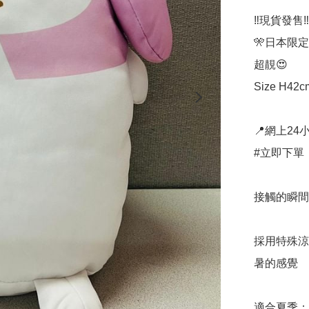
‼️現貨發售‼️

🎌日本限定 
超靚😍

Size H42cm
📍網上24小
#立即下單：
接觸的瞬間
採用特殊涼
暑的感覺

適合夏季：