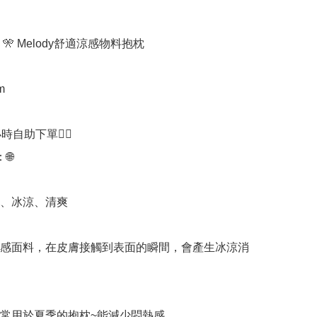
🎌 Melody舒適涼感物料抱枕



時自助下單👍🏻



、冰涼、清爽

感面料，在皮膚接觸到表面的瞬間，會產生冰涼消
常用於夏季的抱枕~能減少悶熱感。
