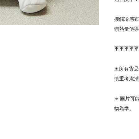
接觸冷感布
體熱量傳導
🔻🔻🔻🔻🔻
⚠️所有貨
慎重考慮清
⚠️ 圖片
物為準。