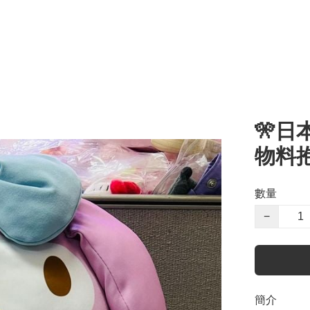
🎌日
物料
數量
−
簡介