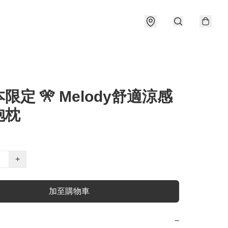
本限定 🎌 Melody舒適涼感
抱枕
+
加至購物車
−