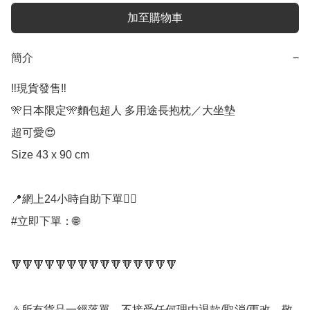
加至購物車
簡介
−
‼️現貨發售‼️

🎌日本限定🎌麵包超人 多用途長抱枕／大坐墊

超可愛😍

Size 43 x 90 cm

📍網上24小時自助下單👍🏻

#立即下單：🌐

🔻🔻🔻🔻🔻🔻🔻🔻🔻🔻🔻🔻🔻🔻🔻

⚠️所有貨品一經落單，不接受任何理由退款/取消/更改，敬