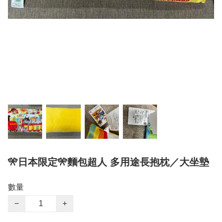
🎌日本限定🎌麵包超人 多用途長抱枕／大坐墊
數量
−
+