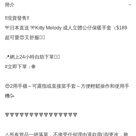
簡介
−
‼️現貨發售‼️

🎌日本直送 🎌Kitty Melody 成人立體公仔保暖手套（$189

超可愛😍又舒服👍🏻

📍網上24小時自助下單👍🏻

#立即下單：🌐

😍2用手襪～可露指或直接當手套～方便輕鬆操作和使用手
機🥳

🔻🔻🔻🔻🔻🔻🔻🔻🔻🔻🔻🔻🔻🔻🔻

⚠️所有貨品一經落單，不接受任何理由退款/取消/更改，敬