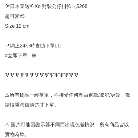
🎌日本直送🎌Xo 對裝公仔掛飾（$268

超可愛😍

Size 12 cm

📍網上24小時自助下單👍🏻

#立即下單：🌐

🔻🔻🔻🔻🔻🔻🔻🔻🔻🔻🔻🔻🔻🔻🔻

⚠️所有貨品一經落單，不接受任何理由退款/取消/更改，敬
請慎重考慮清楚才下單。

⚠️ 圖片可能因顯示器不同而出現色差情況，所有商品皆以
實物為準。