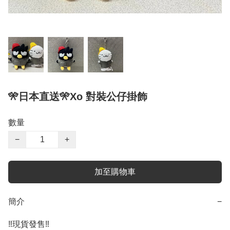
🎌日本直送🎌Xo 對裝公仔掛飾
數量
−
+
加至購物車
簡介
−
‼️現貨發售‼️
