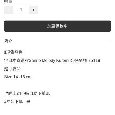
數量
−
+
加至購物車
簡介
−
‼️現貨發售‼️

🎌日本直送🎌Sanrio Melody Kuromi 公仔吊飾（$118

超可愛😍

Size 14 -16 cm

📍網上24小時自助下單👍🏻

#立即下單：🌐
