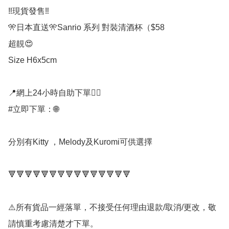
‼️現貨發售‼️

🎌日本直送🎌Sanrio 系列 對裝清酒杯（$58

超靚😍

Size H6x5cm

📍網上24小時自助下單👍🏻

#立即下單：🌐

分別有Kitty ，Melody及Kuromi可供選擇

🔻🔻🔻🔻🔻🔻🔻🔻🔻🔻🔻🔻🔻🔻🔻

⚠️所有貨品一經落單，不接受任何理由退款/取消/更改，敬
請慎重考慮清楚才下單。
