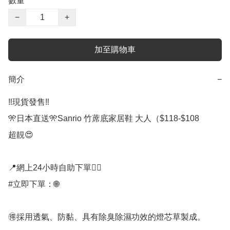
數量
−
+
加至購物車
簡介
−
‼️現貨發售‼️

🎌日本直送🎌Sanrio 竹蓆底家居鞋 大人（$118-$108

超靚😍

📍網上24小時自助下單👍🏻

#立即下單：🌐

🉐採用透氣、防黏、具有除臭除濕功效的燈芯草製成。
