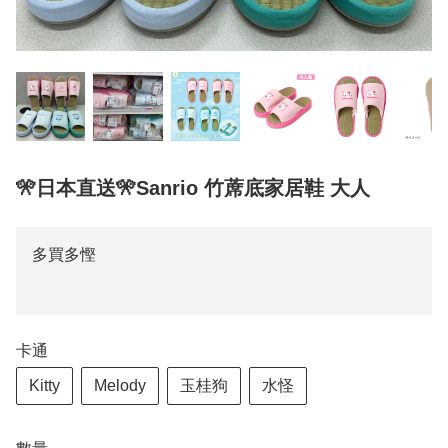
🎌日本直送🎌Sanrio 竹蓆底家居鞋 大人
多買多慳
卡通
Kitty
Melody
玉桂狗
水怪