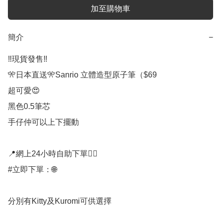
加至購物車
簡介
−
‼️現貨發售‼️

🎌日本直送🎌Sanrio 立體造型原子筆（$69

超可愛😍

黑色0.5筆芯

手仔仲可以上下擺動

📍網上24小時自助下單👍🏻

#立即下單：🌐

分別有Kitty及Kuromi可供選擇
