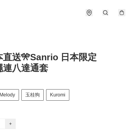
本直送🎌Sanrio 日本限定
繩連八達通套
Melody
玉桂狗
Kuromi
+