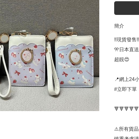
簡介
‼️現貨發售‼️

🎌日本直送
超靚😍

📍網上24小
#立即下單：
🔻🔻🔻🔻🔻
⚠️所有貨
慎重考慮清