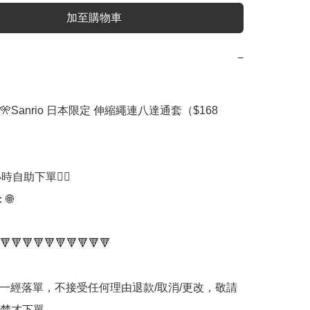
加至購物車
−
🎌Sanrio 日本限定 伸縮繩連八達通套（$168

時自助下單👍🏻



🔻🔻🔻🔻🔻🔻🔻🔻🔻🔻

品一經落單，不接受任何理由退款/取消/更改，敬請
楚才下單。
