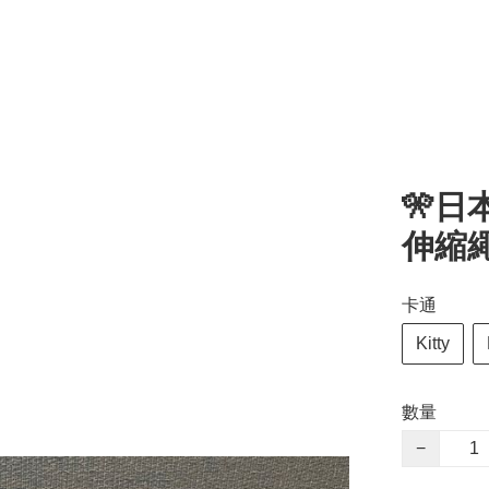
🎌日
伸縮
卡通
Kitty
數量
−