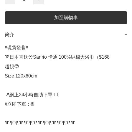
加至購物車
簡介
−
‼️現貨發售‼️

🎌日本直送🎌Sanrio 卡通 100%純棉大浴巾（$168

超靚😍

Size 120x60cm

📍網上24小時自助下單👍🏻

#立即下單：🌐

🔻🔻🔻🔻🔻🔻🔻🔻🔻🔻🔻🔻🔻🔻🔻
