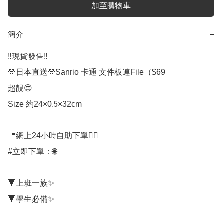
加至購物車
簡介
−
‼️現貨發售‼️

🎌日本直送🎌Sanrio 卡通 文件板連File（$69

超靚😍

Size 約24×0.5×32cm

📍網上24小時自助下單👍🏻

#立即下單：🌐

🔻上班一族✨

🔻學生必備✨
