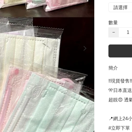
數量
−
簡介
‼️現貨發售‼️

🎌日本直送
超靚😍 透氣舒
📍網上24小
#立即下單：