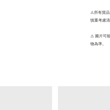
⚠️所有貨
慎重考慮清
⚠️ 圖片