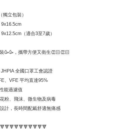
個（獨立包裝）

9x16.5cm 

e 9x12.5cm（適合3至7歲）

立包裝🥳🥳，攜帶方便又衛生👏🏻👏🏻

 JHPIA 全國口罩工會認證

FE、VFE 平均直達95%

高性能過濾值

隔花粉、飛沫、微生物及病毒

繩設計，長時間配戴舒適無痛感

🔻🔻🔻🔻🔻🔻🔻🔻🔻🔻
