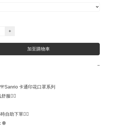
+
加至購物車
−
🎌Sanrio 卡通印花口罩系列

服👍🏻

時自助下單👍🏻


