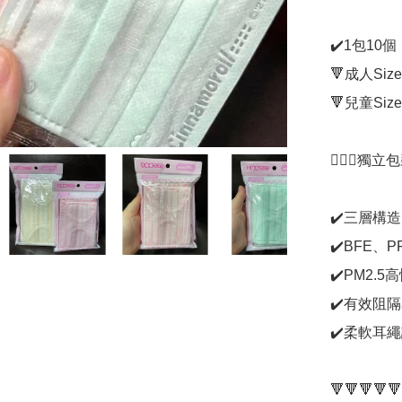
✔️1包10
🔻成人Size 
🔻兒童Siz
🙋🏻‍♀️獨
✔️三層構造
✔️BFE、P
✔️PM2.5
✔️有效阻
✔️柔軟耳
🔻🔻🔻🔻🔻