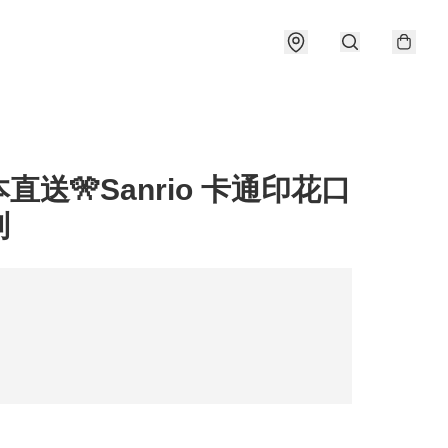
本直送🎌Sanrio 卡通印花口
列