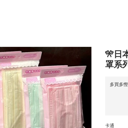
🎌日
罩系
多買多慳
卡通