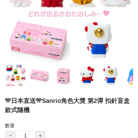
🎌日本直送🎌Sanrio角色大獎 第2彈 扣針盲盒
款式隨機
數量
−
+