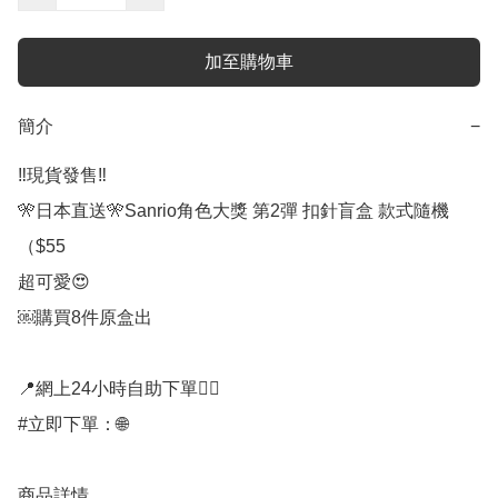
加至購物車
簡介
−
‼️現貨發售‼️

🎌日本直送🎌Sanrio角色大獎 第2彈 扣針盲盒 款式隨機
（$55

超可愛😍

￼購買8件原盒出

📍網上24小時自助下單👍🏻

#立即下單：🌐

商品詳情
