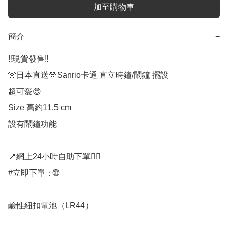
加至購物車
簡介
−
‼️現貨發售‼️ 

🎌日本直送🎌Sanrio卡通 直立時鐘/鬧鐘 擺設

超可愛😍

Size 高約11.5 cm

設有鬧鐘功能

📍網上24小時自助下單👍🏻

#立即下單：🌐

鹼性紐扣電池（LR44） 
