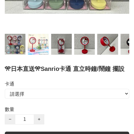
🎌日本直送🎌Sanrio卡通 直立時鐘/鬧鐘 擺設
卡通
數量
−
+