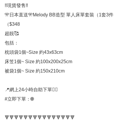
‼️現貨發售‼️

🎌日本直送🎌Melody BB造型 單人床單套裝（1套3件
（$348

超靚🥰

包括：

枕頭袋1個~Size 約43x63cm

床笠1個~ Size 約100x200x25cm

被袋1個~ Size 約150x210cm

📍網上24小時自助下單👍🏻

#立即下單：🌐

🔻🔻🔻🔻🔻🔻🔻🔻🔻🔻🔻🔻🔻🔻🔻
