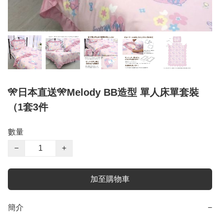
🎌日本直送🎌Melody BB造型 單人床單套裝
（1套3件
數量
−
+
加至購物車
簡介
−