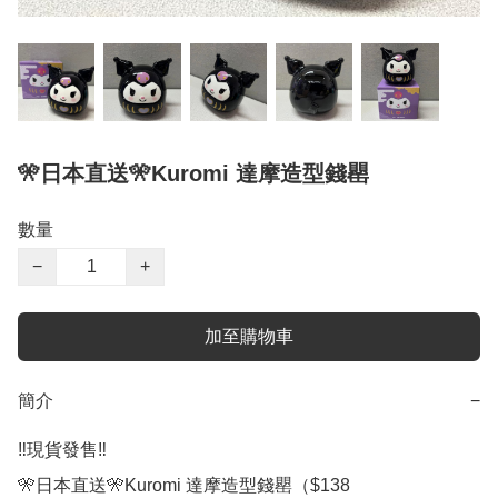
🎌日本直送🎌Kuromi 達摩造型錢罌
數量
−
+
加至購物車
簡介
−
‼️現貨發售‼️ 

🎌日本直送🎌Kuromi 達摩造型錢罌（$138
