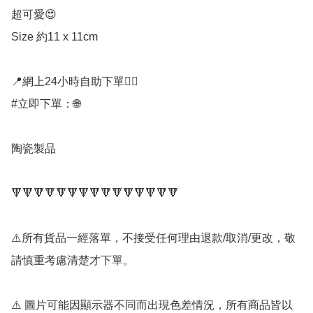
超可愛😍

Size 約11 x 11cm

📍網上24小時自助下單👍🏻

#立即下單：🌐

陶瓷製品

🔻🔻🔻🔻🔻🔻🔻🔻🔻🔻🔻🔻🔻🔻🔻

⚠️所有貨品一經落單，不接受任何理由退款/取消/更改，敬
請慎重考慮清楚才下單。

⚠️ 圖片可能因顯示器不同而出現色差情況，所有商品皆以