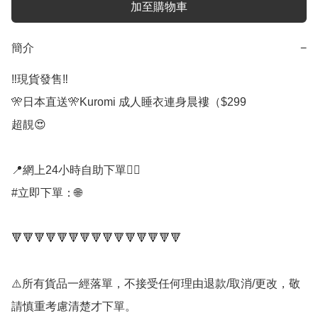
加至購物車
簡介
−
‼️現貨發售‼️

🎌日本直送🎌Kuromi 成人睡衣連身晨褸（$299

超靚😍

📍網上24小時自助下單👍🏻

#立即下單：🌐

🔻🔻🔻🔻🔻🔻🔻🔻🔻🔻🔻🔻🔻🔻🔻

⚠️所有貨品一經落單，不接受任何理由退款/取消/更改，敬
請慎重考慮清楚才下單。
