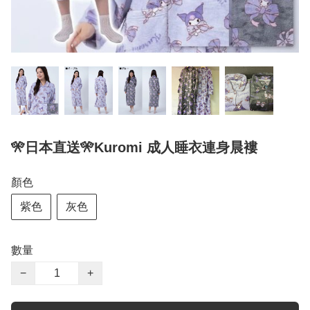
🎌日本直送🎌Kuromi 成人睡衣連身晨褸
顏色
紫色
灰色
數量
−
+