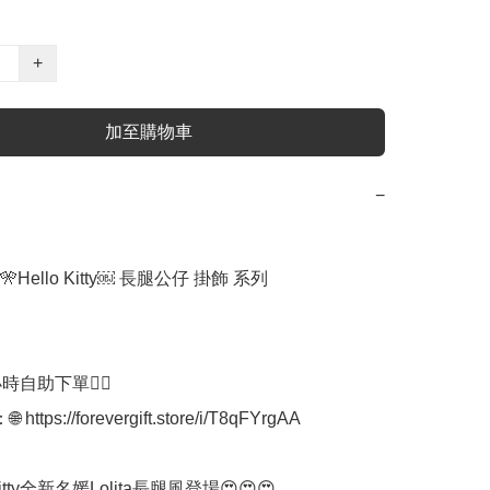
+
加至購物車
−
Hello Kitty￼ 長腿公仔 掛飾 系列

時自助下單👍🏻

ttps://forevergift.store/i/T8qFYrgAA

 Kitty全新名媛Lolita長腿風登場😍😍😍
