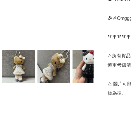
🎉🎉Omg
🔻🔻🔻🔻🔻
⚠️所有貨
慎重考慮清
⚠️ 圖片
物為準。