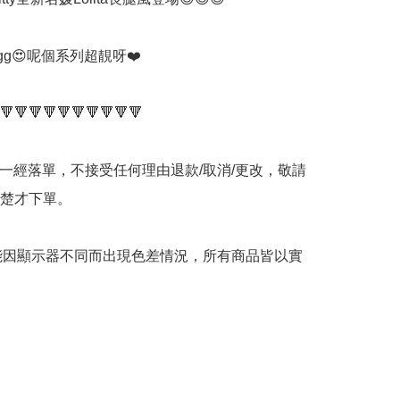
ggg😍呢個系列超靚呀❤️

🔻🔻🔻🔻🔻🔻🔻🔻🔻🔻

品一經落單，不接受任何理由退款/取消/更改，敬請
楚才下單。

可能因顯示器不同而出現色差情況，所有商品皆以實