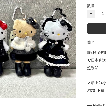
數量
−
簡介
‼️現貨發售‼️

🎌日本直送
超靚😍

📍網上24小
#立即下單：🌐 h
❤️~Hello