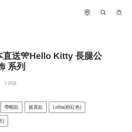
直送🎌Hello Kitty 長腿公
飾 系列
1 評語
帶帽款
披肩款
Lolita(粉紅色)
色)