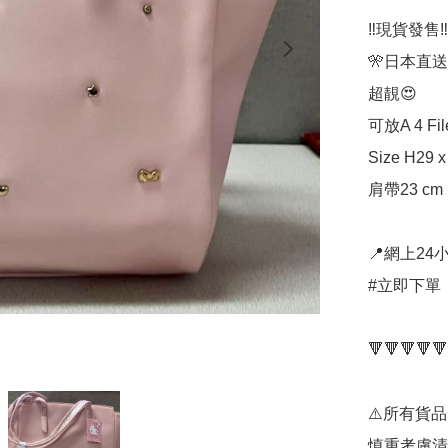
‼️現貨發售‼️

🎌日本直送
超靚😍

可放A 4 File
Size H29 x
肩帶23 cm

📍網上24小
#立即下單：
🔻🔻🔻🔻🔻
⚠️所有貨
慎重考慮清