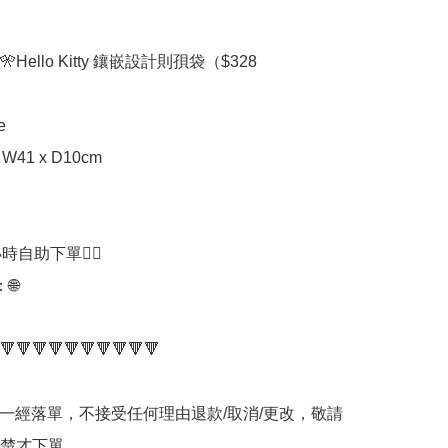
Hello Kitty 鑲嵌設計則孭袋（$328



 W41 x D10cm

時自助下單👍🏻



🔻🔻🔻🔻🔻🔻🔻🔻🔻🔻

品一經落單，不接受任何理由退款/取消/更改，敬請
楚才下單。
