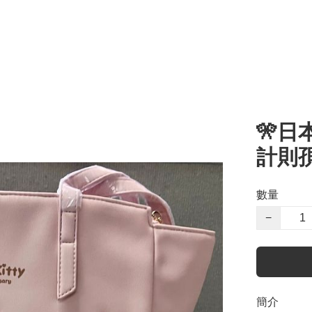
🎌日本
計則
數量
−
簡介