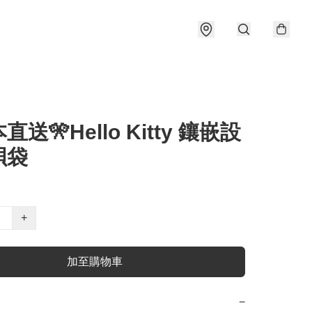
直送🎌Hello Kitty 鑲嵌設
孭袋
+
加至購物車
−