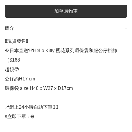
加至購物車
簡介
−
‼️現貨發售‼️

🎌日本直送🎌Hello Kitty 櫻花系列環保袋和服公仔掛飾
（$168

超靚😍 

公仔約H17 cm

環保袋 size H48 x W27 x D17cm 

📍網上24小時自助下單👍🏻

#立即下單：🌐
