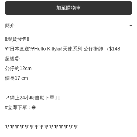
加至購物車
簡介
−
‼️現貨發售‼️

🎌日本直送🎌Hello Kitty￼ 天使系列 公仔掛飾 （$148

超靚😍

公仔約12cm

鍊長17 cm

📍網上24小時自助下單👍🏻

#立即下單：🌐

🔻🔻🔻🔻🔻🔻🔻🔻🔻🔻🔻🔻🔻🔻🔻
