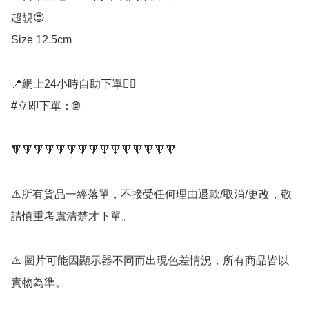
超靚😍

Size 12.5cm

📍網上24小時自助下單👍🏻

#立即下單：🌐

🔻🔻🔻🔻🔻🔻🔻🔻🔻🔻🔻🔻🔻🔻🔻

⚠️所有貨品一經落單，不接受任何理由退款/取消/更改，敬
請慎重考慮清楚才下單。

⚠️ 圖片可能因顯示器不同而出現色差情況，所有商品皆以
實物為準。