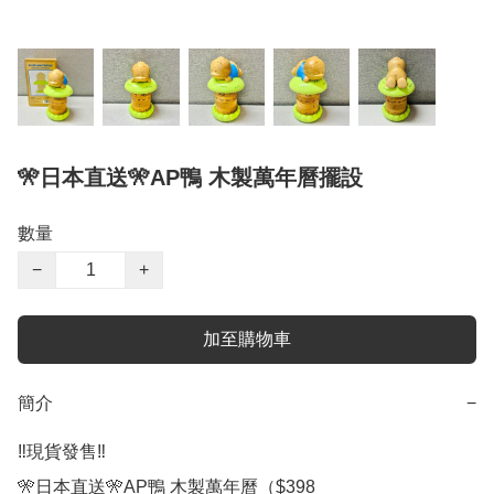
🎌日本直送🎌AP鴨 木製萬年曆擺設
數量
−
+
加至購物車
簡介
−
‼️現貨發售‼️

🎌日本直送🎌AP鴨 木製萬年曆（$398
