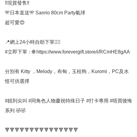
‼️現貨發售‼️

🎌日本直送🎌 Sanrio 80cm Party氣球

超可愛😍

📍網上24小時自助下單👍🏻

#立即下單：🌐 https://www.forevergift.store/i/RCmHE8gAA

分別有 Kitty ，Melody，布甸，玉桂狗，Kuromi，PC及水
怪可供選擇

#靚到尖叫 #同角色人物慶祝特殊日子 #打卡專用 #唔買後悔
系列 🤣🤣

🔻🔻🔻🔻🔻🔻🔻🔻🔻🔻🔻🔻🔻🔻🔻
