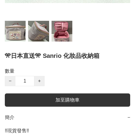
🎌日本直送🎌 Sanrio 化妝品收納箱
數量
−
+
加至購物車
簡介
−
‼️現貨發售‼️ 
