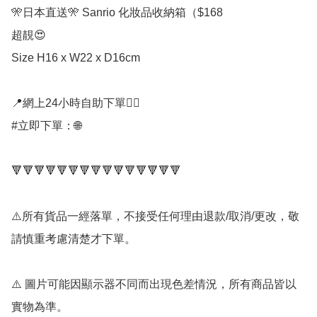
🎌日本直送🎌 Sanrio 化妝品收納箱（$168

超靚😍

Size H16 x W22 x D16cm

📍網上24小時自助下單👍🏻

#立即下單：🌐

🔻🔻🔻🔻🔻🔻🔻🔻🔻🔻🔻🔻🔻🔻🔻

⚠️所有貨品一經落單，不接受任何理由退款/取消/更改，敬
請慎重考慮清楚才下單。

⚠️ 圖片可能因顯示器不同而出現色差情況，所有商品皆以
實物為準。