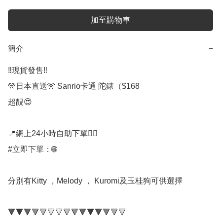
加至購物車
簡介
−
‼️現貨發售‼️

🎌日本直送🎌 Sanrio卡通 陀錶（$168

超靚😍 

📍網上24小時自助下單👍🏻

#立即下單：🌐

分別有Kitty ，Melody ， Kuromi及玉桂狗可供選擇

🔻🔻🔻🔻🔻🔻🔻🔻🔻🔻🔻🔻🔻🔻🔻
