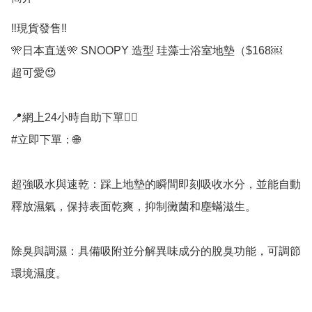
‼️現貨發售‼️

🎌日本直送🎌 SNOOPY 造型 珪藻士浴室地墊（$168￼

超可愛😍

📍網上24小時自助下單👍🏻

#立即下單：🌐

超強吸水與速乾：踩上地墊的瞬間即刻吸收水分，並能自動
釋放濕氣，保持表面乾爽，抑制黴菌和塵蟎滋生。

除臭與調濕：具備吸附並分解異味成分的脫臭功能，可調節
環境濕度。
