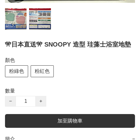
🎌日本直送🎌 SNOOPY 造型 珪藻士浴室地墊
顏色
粉綠色
粉紅色
數量
−
+
加至購物車
簡介
−