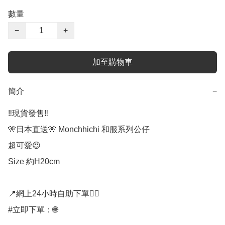
數量
−
+
加至購物車
簡介
−
‼️現貨發售‼️

🎌日本直送🎌 Monchhichi 和服系列公仔

超可愛😍

Size 約H20cm

📍網上24小時自助下單👍🏻

#立即下單：🌐
