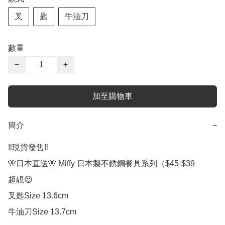
叉
匙
牛油刀
數量
−
+
加至購物車
簡介
−
‼️現貨發售‼️

🎌日本直送🎌 Miffy 日本製不銹鋼餐具系列（$45-$39

超靚😍

叉匙Size 13.6cm

牛油刀Size 13.7cm
