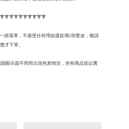
🔻🔻🔻🔻🔻🔻🔻🔻🔻🔻

品一經落單，不接受任何理由退款/取消/更改，敬請
楚才下單。

可能因顯示器不同而出現色差情況，所有商品皆以實