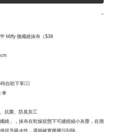
−
 Miffy 微纖維抹布（$38

cm

時自助下單👍🏻



棉、抗菌、防臭加工

纖維」，抹布在乾燥狀態下可纏繞細小灰塵，在潮
僅提升吸水性，還能確實將髒污刮除。
