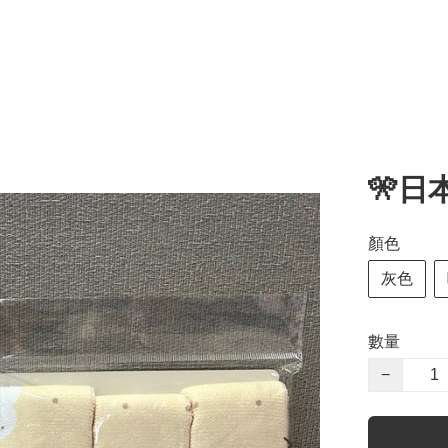
🎌日
顏色
灰色
數量
−