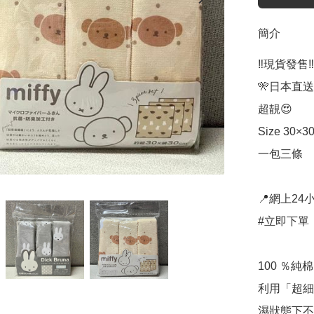
簡介
‼️現貨發售‼️

🎌日本直送
超靚😍

Size 30×30
一包三條

📍網上24小
#立即下單：
100 ％純
利用「超細
濕狀態下不