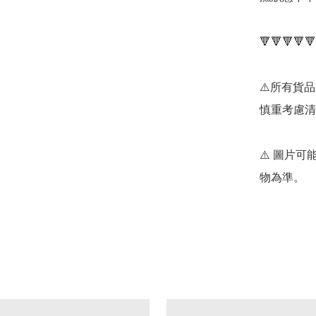
🔻🔻🔻🔻🔻
⚠️所有貨
慎重考慮清
⚠️ 圖片
物為準。