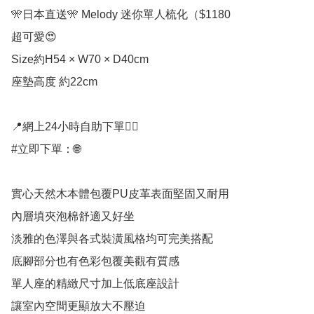
🎌日本直送🎌 Melody 迷你單人梳化（$1180

超可愛😍

Size約H54 × W70 × D40cm

座墊高度 約22cm

📍網上24小時自助下單👍🏻

#立即下單：🌐

實心天然木本體包覆PU皮革表面堅固又耐用

內層填夾泡棉舒適又好坐

淡雅的色澤與各式裝潢風格均可完美搭配

底腳部分也有色彩包覆美觀有質感

單人座的精緻尺寸加上低底座設計

讓室內空間更顯放大不壓迫
