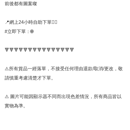
前後都有圖案㗎

📍網上24小時自助下單👍🏻

#立即下單：🌐

🔻🔻🔻🔻🔻🔻🔻🔻🔻🔻🔻🔻🔻🔻🔻

⚠️所有貨品一經落單，不接受任何理由退款/取消/更改，敬
請慎重考慮清楚才下單。

⚠️ 圖片可能因顯示器不同而出現色差情況，所有商品皆以
實物為準。