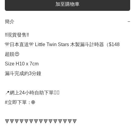
加至購物車
簡介
−
‼️現貨發售‼️

🎌日本直送🎌 Little Twin Stars 木製漏斗計時器（$148

超靚😍

Size H10 x 7cm

漏斗完成約3分鐘

📍網上24小時自助下單👍🏻

#立即下單：🌐

🔻🔻🔻🔻🔻🔻🔻🔻🔻🔻🔻🔻🔻🔻🔻
