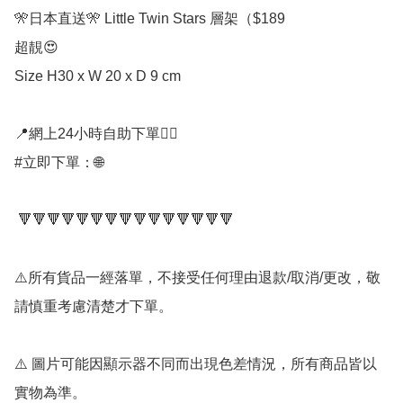
🎌日本直送🎌 Little Twin Stars 層架（$189

超靚😍

Size H30 x W 20 x D 9 cm

📍網上24小時自助下單👍🏻

#立即下單：🌐

 🔻🔻🔻🔻🔻🔻🔻🔻🔻🔻🔻🔻🔻🔻🔻

⚠️所有貨品一經落單，不接受任何理由退款/取消/更改，敬
請慎重考慮清楚才下單。

⚠️ 圖片可能因顯示器不同而出現色差情況，所有商品皆以
實物為準。