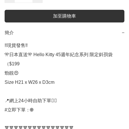
加至購物車
簡介
−
‼️現貨發售‼️

🎌日本直送🎌 Hello Kitty 45週年紀念系列 限定斜孭袋
（$199

勁靚😍

Size H21 x W26 x D3cm 

📍網上24小時自助下單👍🏻

#立即下單：🌐

🔻🔻🔻🔻🔻🔻🔻🔻🔻🔻🔻🔻🔻🔻🔻
