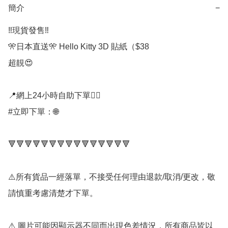
簡介
−
‼️現貨發售‼️ 

🎌日本直送🎌 Hello Kitty 3D 貼紙（$38

超靚😍

📍網上24小時自助下單👍🏻

#立即下單：🌐

🔻🔻🔻🔻🔻🔻🔻🔻🔻🔻🔻🔻🔻🔻🔻

⚠️所有貨品一經落單，不接受任何理由退款/取消/更改，敬
請慎重考慮清楚才下單。

⚠️ 圖片可能因顯示器不同而出現色差情況，所有商品皆以