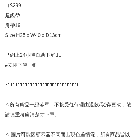
（$299

超靚😍

肩帶19

Size H25 x W40 x D13cm

📍網上24小時自助下單👍🏻

#立即下單：🌐

🔻🔻🔻🔻🔻🔻🔻🔻🔻🔻🔻🔻🔻🔻🔻

⚠️所有貨品一經落單，不接受任何理由退款/取消/更改，敬
請慎重考慮清楚才下單。

⚠️ 圖片可能因顯示器不同而出現色差情況，所有商品皆以