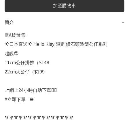
加至購物車
簡介
−
‼️現貨發售‼️

🎌日本直送🎌 Hello Kitty 限定 鑽石頭造型公仔系列

超靚😍

11cm公仔掛飾（$148

22cm大公仔（$199

📍網上24小時自助下單👍🏻

#立即下單：🌐

🔻🔻🔻🔻🔻🔻🔻🔻🔻🔻🔻🔻🔻🔻🔻
