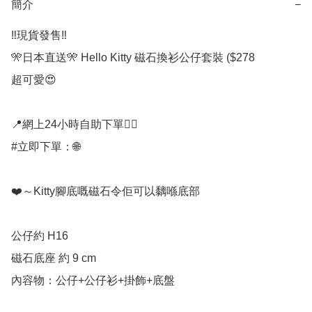
簡介
−
‼️現貨發售‼️

🎌日本直送🎌 Hello Kitty 磁石換衫公仔套裝 ($278

超可愛😍

📍網上24小時自助下單👍🏻

#立即下單：🌐

❤️～Kitty腳底嘅磁石令佢可以黐喺底部

公仔約 H16

磁石底座 約 9 cm

內容物：公仔+公仔衫+掛飾+底盤
