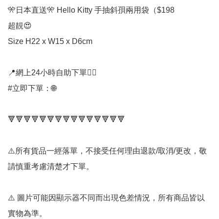
🎌日本直送🎌 Hello Kitty 手抽斜孭兩用袋（$198

超靚😍

Size H22 x W15 x D6cm

📍網上24小時自助下單👍🏻

#立即下單：🌐

🔻🔻🔻🔻🔻🔻🔻🔻🔻🔻🔻🔻🔻🔻🔻

⚠️所有貨品一經落單，不接受任何理由退款/取消/更改，敬
請慎重考慮清楚才下單。

⚠️ 圖片可能因顯示器不同而出現色差情況，所有商品皆以
實物為準。