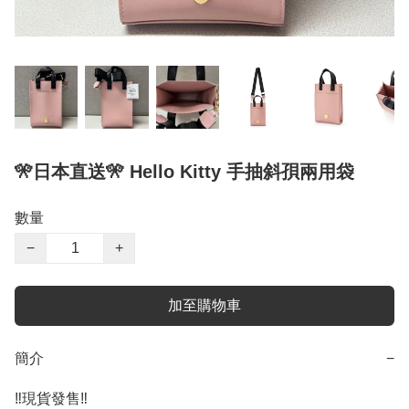
🎌日本直送🎌 Hello Kitty 手抽斜孭兩用袋
數量
−
+
加至購物車
簡介
−
‼️現貨發售‼️
