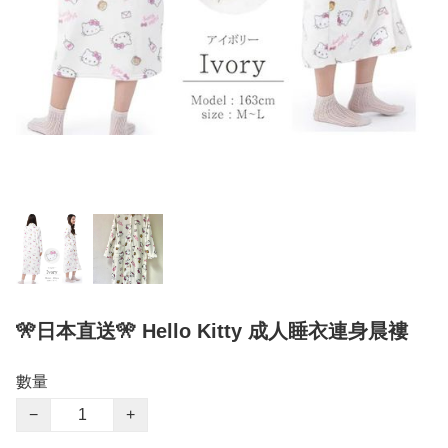
🎌日本直送🎌 Hello Kitty 成人睡衣連身晨褸
數量
−
+