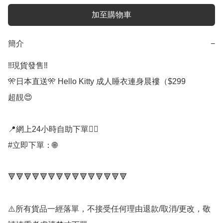
加至購物車
簡介
−
‼️現貨發售‼️

🎌日本直送🎌 Hello Kitty 成人睡衣連身晨褸（$299

超靚😍

📍網上24小時自助下單👍🏻

#立即下單：🌐

🔻🔻🔻🔻🔻🔻🔻🔻🔻🔻🔻🔻🔻🔻🔻

⚠️所有貨品一經落單，不接受任何理由退款/取消/更改，敬