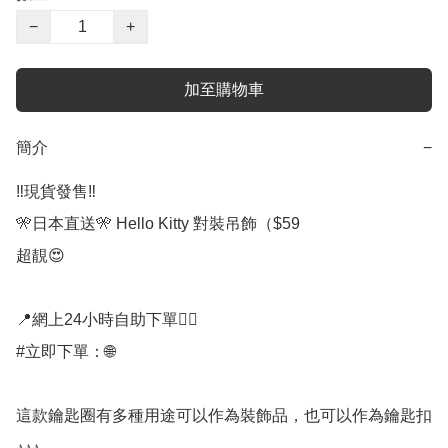
−
+
加至購物車
簡介
−
‼️現貨發售‼️

🎌日本直送🎌 Hello Kitty 對裝吊飾（$59

超靚😍

📍網上24小時自助下單👍🏻

#立即下單：🌐

這款鑰匙圈有多種用途可以作為裝飾品，也可以作為鑰匙扣
♪♪♪ 
